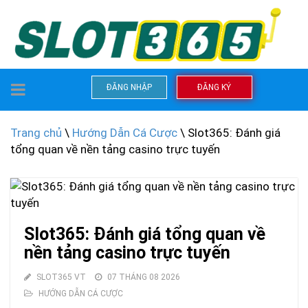
TOGGLE
ĐĂNG NHẬP
ĐĂNG KÝ
NAVIGATION
Trang chủ
\
Hướng Dẫn Cá Cược
\ Slot365: Đánh giá
tổng quan về nền tảng casino trực tuyến
Slot365: Đánh giá tổng quan về
nền tảng casino trực tuyến
SLOT365 VT
07 THÁNG 08 2026
HƯỚNG DẪN CÁ CƯỢC