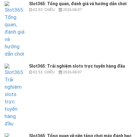
Slot365: Tổng quan, đánh giá và hướng dẫn chơi
02:53: CHIỀU
2026-08-07
Slot365: Trải nghiệm slots trực tuyến hàng đầu
02:53: CHIỀU
2026-08-07
Slot365: Tổng quan về nền tảng chơi máy đánh bạc