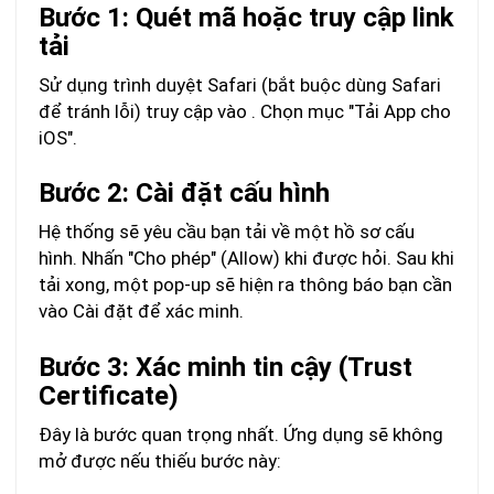
Bước 1: Quét mã hoặc truy cập link
tải
Sử dụng trình duyệt Safari (bắt buộc dùng Safari
để tránh lỗi) truy cập vào
. Chọn mục "Tải App cho
iOS".
Bước 2: Cài đặt cấu hình
Hệ thống sẽ yêu cầu bạn tải về một hồ sơ cấu
hình. Nhấn "Cho phép" (Allow) khi được hỏi. Sau khi
tải xong, một pop-up sẽ hiện ra thông báo bạn cần
vào Cài đặt để xác minh.
Bước 3: Xác minh tin cậy (Trust
Certificate)
Đây là bước quan trọng nhất. Ứng dụng sẽ không
mở được nếu thiếu bước này: