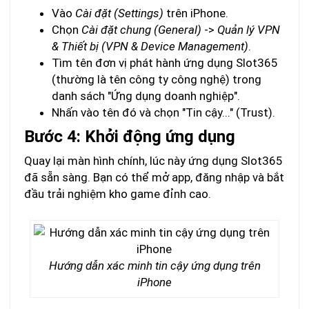
Vào
Cài đặt (Settings)
trên iPhone.
Chọn
Cài đặt chung (General)
->
Quản lý VPN
& Thiết bị (VPN & Device Management)
.
Tìm tên đơn vị phát hành ứng dụng Slot365
(thường là tên công ty công nghệ) trong
danh sách "Ứng dụng doanh nghiệp".
Nhấn vào tên đó và chọn "Tin cậy..." (Trust).
Bước 4: Khởi động ứng dụng
Quay lại màn hình chính, lúc này ứng dụng Slot365
đã sẵn sàng. Bạn có thể mở app, đăng nhập và bắt
đầu trải nghiệm kho game đỉnh cao.
Hướng dẫn xác minh tin cậy ứng dụng trên
iPhone