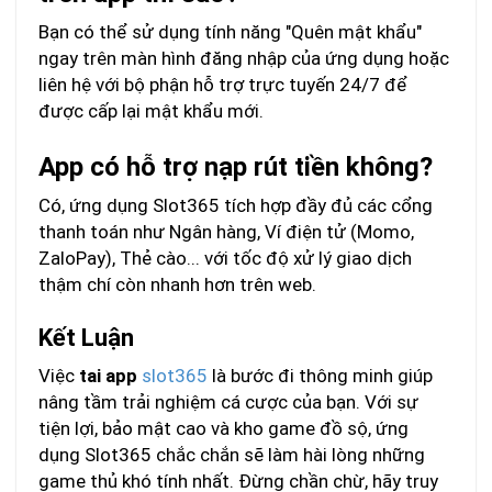
Bạn có thể sử dụng tính năng "Quên mật khẩu"
ngay trên màn hình đăng nhập của ứng dụng hoặc
liên hệ với bộ phận hỗ trợ trực tuyến 24/7 để
được cấp lại mật khẩu mới.
App có hỗ trợ nạp rút tiền không?
Có, ứng dụng Slot365 tích hợp đầy đủ các cổng
thanh toán như Ngân hàng, Ví điện tử (Momo,
ZaloPay), Thẻ cào... với tốc độ xử lý giao dịch
thậm chí còn nhanh hơn trên web.
Kết Luận
Việc
tai app
slot365
là bước đi thông minh giúp
nâng tầm trải nghiệm cá cược của bạn. Với sự
tiện lợi, bảo mật cao và kho game đồ sộ, ứng
dụng Slot365 chắc chắn sẽ làm hài lòng những
game thủ khó tính nhất. Đừng chần chừ, hãy truy