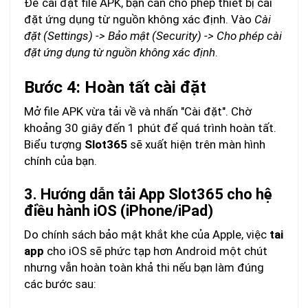
Để cài đặt file APK, bạn cần cho phép thiết bị cài
đặt ứng dụng từ nguồn không xác định. Vào
Cài
đặt (Settings) -> Bảo mật (Security) -> Cho phép cài
đặt ứng dụng từ nguồn không xác định
.
Bước 4: Hoàn tất cài đặt
Mở file APK vừa tải về và nhấn "Cài đặt". Chờ
khoảng 30 giây đến 1 phút để quá trình hoàn tất.
Biểu tượng
Slot365
sẽ xuất hiện trên màn hình
chính của bạn.
3. Hướng dẫn tải App Slot365 cho hệ
điều hành iOS (iPhone/iPad)
Do chính sách bảo mật khắt khe của Apple, việc
tai
app
cho iOS sẽ phức tạp hơn Android một chút
nhưng vẫn hoàn toàn khả thi nếu bạn làm đúng
các bước sau: