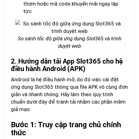
thơm hoặc mã code khuyến mãi ngay lập
tức.
So sánh tốc độ giữa ứng dụng Slot365 và trình
duyệt web
2. Hướng dẫn tải App Slot365 cho hệ
điều hành Android (APK)
Android là hệ điều hành mở, do đó việc cài đặt
ứng dụng Slot365 thông qua file APK vô cùng đơn
giản và nhanh chóng. Hãy làm theo quy trình
chuẩn dưới đây để tránh tải nhầm các phần mềm
giả mạo:
Bước 1: Truy cập trang chủ chính
thức