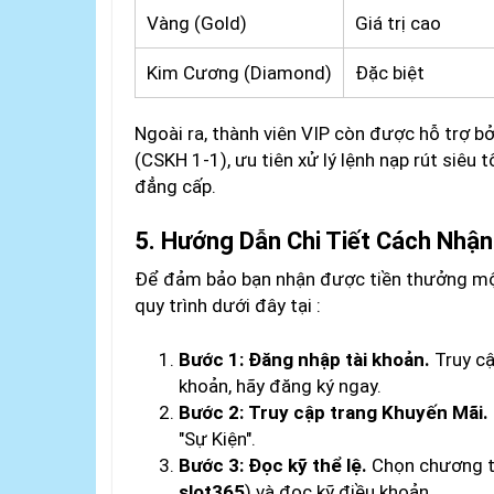
Vàng (Gold)
Giá trị cao
Kim Cương (Diamond)
Đặc biệt
Ngoài ra, thành viên VIP còn được hỗ trợ b
(CSKH 1-1), ưu tiên xử lý lệnh nạp rút siêu 
đẳng cấp.
5. Hướng Dẫn Chi Tiết Cách Nhậ
Để đảm bảo bạn nhận được tiền thưởng mộ
quy trình dưới đây tại
:
Bước 1: Đăng nhập tài khoản.
Truy cậ
khoản, hãy đăng ký ngay.
Bước 2: Truy cập trang Khuyến Mãi.
"Sự Kiện".
Bước 3: Đọc kỹ thể lệ.
Chọn chương tr
slot365
) và đọc kỹ điều khoản.