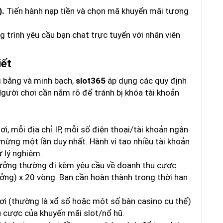
).
Tiến hành nạp tiền và chọn mã khuyến mãi tương
trình yêu cầu bạn chat trực tuyến với nhân viên
iết
 bằng và minh bạch,
slot365
áp dụng các quy định
Người chơi cần nắm rõ để tránh bị khóa tài khoản
i, mỗi địa chỉ IP, mỗi số điện thoại/tài khoản ngân
ừng một lần duy nhất. Hành vi tạo nhiều tài khoản
ử lý nghiêm.
ưởng thường đi kèm yêu cầu về doanh thu cược
hưởng) x 20 vòng. Bạn cần hoàn thành trong thời hạn
ơi (thường là xổ số hoặc một số bàn casino cụ thể)
 cược của khuyến mãi slot/nổ hũ.