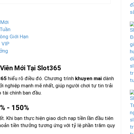
 Mới
 Tuần
ông Giới Hạn
 VIP
ưởng
Viên Mới Tại Slot365
365
hiểu rõ điều đó. Chương trình
khuyen mai
dành
i nghiệp mạnh mẽ nhất, giúp người chơi tự tin trải
 tài chính ban đầu.
% - 150%
t. Khi bạn thực hiện giao dịch nạp tiền lần đầu tiên
oản tiền thưởng tương ứng với tỷ lệ phần trăm quy