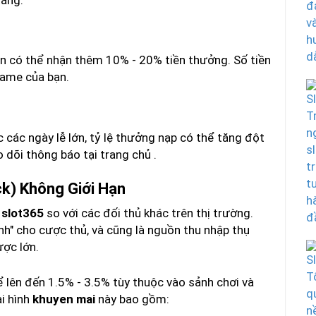
bạn có thể nhận thêm 10% - 20% tiền thưởng. Số tiền
game của bạn.
 các ngày lễ lớn, tỷ lệ thưởng nạp có thể tăng đột
o dõi thông báo tại trang chủ
.
k) Không Giới Hạn
a
slot365
so với các đối thủ khác trên thị trường.
nh" cho cược thủ, và cũng là nguồn thu nhập thụ
ợc lớn.
hể lên đến 1.5% - 3.5% tùy thuộc vào sảnh chơi và
ại hình
khuyen mai
này bao gồm: