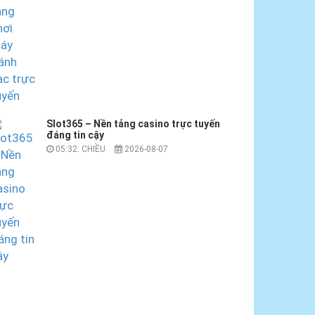
Slot365 – Nền tảng casino trực tuyến
đáng tin cậy
05:32: CHIỀU
2026-08-07