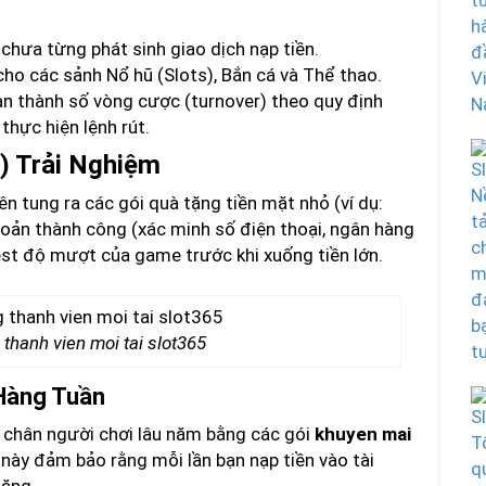
chưa từng phát sinh giao dịch nạp tiền.
o các sảnh Nổ hũ (Slots), Bắn cá và Thể thao.
n thành số vòng cược (turnover) theo quy định
thực hiện lệnh rút.
) Trải Nghiệm
n tung ra các gói quà tặng tiền mặt nhỏ (ví dụ:
khoản thành công (xác minh số điện thoại, ngân hàng
test độ mượt của game trước khi xuống tiền lớn.
thanh vien moi tai slot365
Hàng Tuần
 chân người chơi lâu năm bằng các gói
khuyen mai
u này đảm bảo rằng mỗi lần bạn nạp tiền vào tài
tăng.