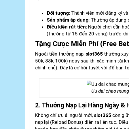
Đối tượng:
Thành viên mới đăng ký và 
Sản phẩm áp dụng:
Thường áp dụng ch
Điều kiện rút tiền:
Người chơi cần hoà
(thường từ 15 đến 20 vòng) trước khi 
Tặng Cược Miễn Phí (Free Bet
Ngoài tiền thưởng nạp,
slot365
thường xuyê
50k, 88k, 100k) ngay sau khi xác minh tài 
chính chủ). Đây là cơ hội tuyệt vời để bạn 
Uu dai chao mung 
2. Thưởng Nạp Lại Hàng Ngày & 
Không chỉ ưu ái người mới,
slot365
còn giữ
nạp lại (Reload Bonus) diễn ra liên tục. Điề
khoản, bạn đều nhận được thêm giá trị gia 