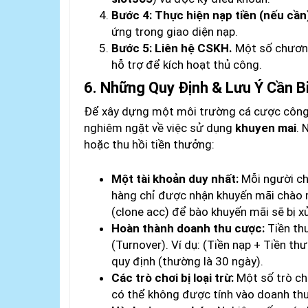
Bước 4: Thực hiện nạp tiền (nếu cần
ứng trong giao diện nạp.
Bước 5: Liên hệ CSKH.
Một số chương 
hỗ trợ để kích hoạt thủ công.
6. Những Quy Định & Lưu Ý Cần B
Để xây dựng một môi trường cá cược công
nghiêm ngặt về việc sử dụng
khuyen mai
. 
hoặc thu hồi tiền thưởng:
Một tài khoản duy nhất:
Mỗi người chơ
hàng chỉ được nhận khuyến mãi chào m
(clone acc) để bào khuyến mãi sẽ bị x
Hoàn thành doanh thu cược:
Tiền th
(Turnover). Ví dụ: (Tiền nạp + Tiền t
quy định (thường là 30 ngày).
Các trò chơi bị loại trừ:
Một số trò ch
có thể không được tính vào doanh thu