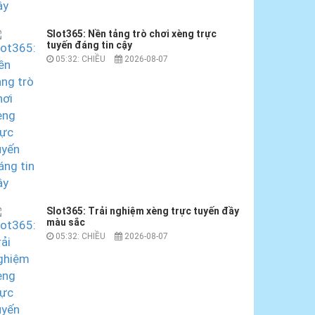
Slot365: Nền tảng trò chơi xèng trực
tuyến đáng tin cậy
05:32: CHIỀU
2026-08-07
Slot365: Trải nghiệm xèng trực tuyến đầy
màu sắc
05:32: CHIỀU
2026-08-07