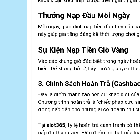
Thưởng Nạp Đầu Mỗi Ngày
Mỗi ngày, giao dịch nạp tiền đầu tiên của 
này giúp gia tăng đáng kể thời lượng chơi 
Sự Kiện Nạp Tiền Giờ Vàng
Vào các khung giờ đặc biệt trong ngày hoặc
biến. Để không bỏ lỡ, hãy thường xuyên the
3. Chính Sách Hoàn Trả (Cashbac
Đây là điểm mạnh tạo nên sự khác biệt củ
Chương trình hoàn trả là "chiếc phao cứu si
động hấp dẫn cho những ai có doanh thu cư
Tại
slot365
, tỷ lệ hoàn trả cạnh tranh có t
cấp độ thành viên. Đặc điểm nổi bật của lo