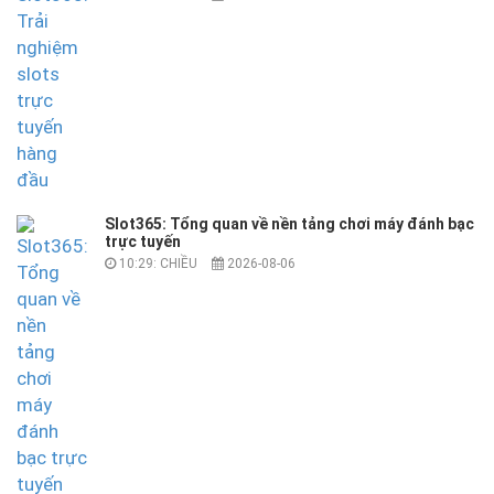
Slot365: Tổng quan về nền tảng chơi máy đánh bạc
trực tuyến
10:29: CHIỀU
2026-08-06