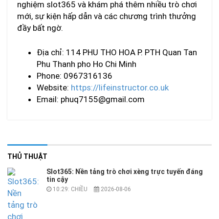
nghiệm slot365 và khám phá thêm nhiều trò chơi
mới, sự kiện hấp dẫn và các chương trình thưởng
đầy bất ngờ.
Địa chỉ: 114 PHU THO HOA P. PTH Quan Tan
Phu Thanh pho Ho Chi Minh
Phone: 0967316136
Website:
https://lifeinstructor.co.uk
Email:
phuq7155@gmail.com
THỦ THUẬT
Slot365: Nền tảng trò chơi xèng trực tuyến đáng
tin cậy
10:29: CHIỀU
2026-08-06