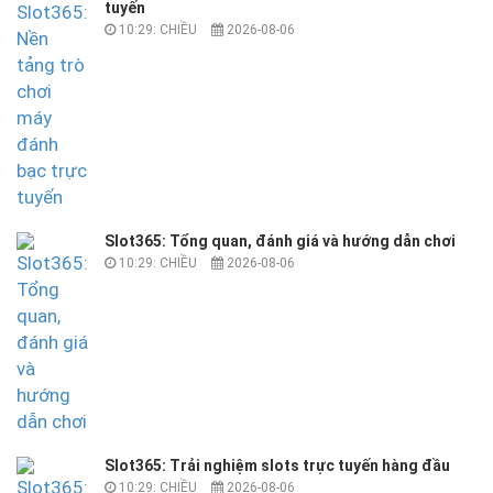
tuyến
10:29: CHIỀU
2026-08-06
Slot365: Tổng quan, đánh giá và hướng dẫn chơi
10:29: CHIỀU
2026-08-06
Slot365: Trải nghiệm slots trực tuyến hàng đầu
10:29: CHIỀU
2026-08-06