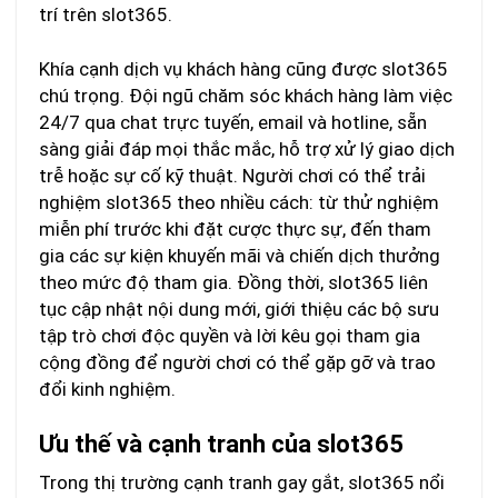
trí trên slot365.
Khía cạnh dịch vụ khách hàng cũng được slot365
chú trọng. Đội ngũ chăm sóc khách hàng làm việc
24/7 qua chat trực tuyến, email và hotline, sẵn
sàng giải đáp mọi thắc mắc, hỗ trợ xử lý giao dịch
trễ hoặc sự cố kỹ thuật. Người chơi có thể trải
nghiệm slot365 theo nhiều cách: từ thử nghiệm
miễn phí trước khi đặt cược thực sự, đến tham
gia các sự kiện khuyến mãi và chiến dịch thưởng
theo mức độ tham gia. Đồng thời, slot365 liên
tục cập nhật nội dung mới, giới thiệu các bộ sưu
tập trò chơi độc quyền và lời kêu gọi tham gia
cộng đồng để người chơi có thể gặp gỡ và trao
đổi kinh nghiệm.
Ưu thế và cạnh tranh của slot365
Trong thị trường cạnh tranh gay gắt, slot365 nổi