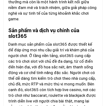
thưởng mà còn là một hành trình kết nối giữa
niềm đam mê và trách nhiệm, giữa giải pháp công
nghệ và sự tinh tế của từng khoảnh khắc chơi
game.
Sản phẩm và dịch vụ chính của
slot365
Danh mục sản phẩm của slot365 được thiết kế
để đáp ứng mọi nhu cầu giải trí và khám phá của
người chơi. Ở tầng nền tảng, slot365 cung cấp
các trò chơi slot với chủ đề đa dạng, từ cổ điển
đến hiện đại, với đồ họa sắc nét, âm thanh sống
động và cơ chế tính năng đặc sắc. Người chơi có
thể dễ dàng tìm kiếm trò chơi theo nhà cung cấp,
chủ đề, mức RTP và mức thú vị mong muốn. Bên
cạnh đó, slot365 còn tích hợp live casino, nơi các
trò chơi như baccarat, roulette và blackjack được
trình diễn live với người chia bài thật, mang lại