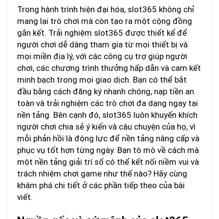
Trong hành trình hiện đại hóa, slot365 không chỉ
mang lại trò chơi mà còn tạo ra một cộng đồng
gắn kết. Trải nghiệm slot365 được thiết kế để
người chơi dễ dàng tham gia từ mọi thiết bị và
mọi miền địa lý, với các công cụ trợ giúp người
chơi, các chương trình thưởng hấp dẫn và cam kết
minh bạch trong mọi giao dịch. Bạn có thể bắt
đầu bằng cách đăng ký nhanh chóng, nạp tiền an
toàn và trải nghiệm các trò chơi đa dạng ngay tại
nền tảng. Bên cạnh đó, slot365 luôn khuyến khích
người chơi chia sẻ ý kiến và câu chuyện của họ, vì
mỗi phản hồi là động lực để nền tảng nâng cấp và
phục vụ tốt hơn từng ngày. Bạn tò mò về cách mà
một nền tảng giải trí số có thể kết nối niềm vui và
trách nhiệm chơi game như thế nào? Hãy cùng
khám phá chi tiết ở các phần tiếp theo của bài
viết.