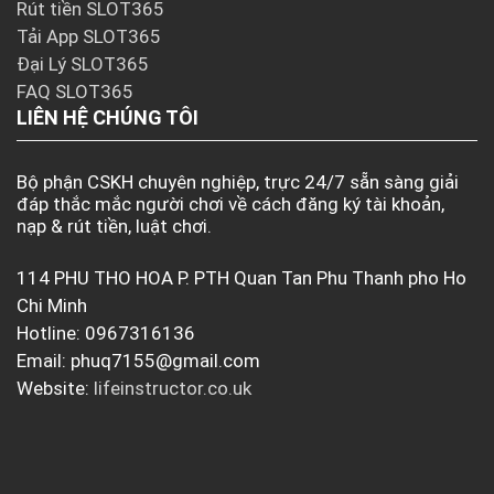
Rút tiền SLOT365
Tải App SLOT365
Đại Lý SLOT365
FAQ SLOT365
LIÊN HỆ CHÚNG TÔI
Bộ phận CSKH chuyên nghiệp, trực 24/7 sẵn sàng giải
đáp thắc mắc người chơi về cách đăng ký tài khoản,
nạp & rút tiền, luật chơi.
114 PHU THO HOA P. PTH Quan Tan Phu Thanh pho Ho
Chi Minh
Hotline: 0967316136
Email:
phuq7155@gmail.com
Website:
lifeinstructor.co.uk