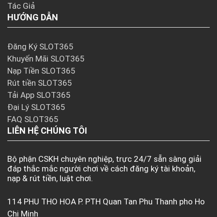
Tác Giả
HƯỚNG DẪN
Đăng Ký SLOT365
Khuyến Mãi SLOT365
Nạp Tiền SLOT365
Rút tiền SLOT365
Tải App SLOT365
Đại Lý SLOT365
FAQ SLOT365
LIÊN HỆ CHÚNG TÔI
Bộ phận CSKH chuyên nghiệp, trực 24/7 sẵn sàng giải
đáp thắc mắc người chơi về cách đăng ký tài khoản,
nạp & rút tiền, luật chơi.
114 PHU THO HOA P. PTH Quan Tan Phu Thanh pho Ho
Chi Minh