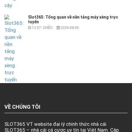
Slot365: Tổng quan về nền tảng máy xèng trực
tuyến
13:57: CHIỀU
2026-08-06
VỀ CHÚNG TÔI
SLOT365 VT website đại lý chính thức nhà cái
SLOT365 – nhà cái cá cược uy tín tại Việt Nam. Cập