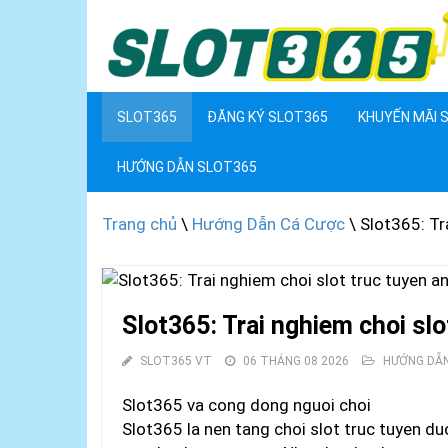
SLOT365
ĐĂNG KÝ SLOT365
KHUYẾN MÃI 
HƯỚNG DẪN SLOT365
Trang chủ
\
Hướng Dẫn Cá Cược
\ Slot365: Tr
Slot365: Trai nghiem choi slo
SLOT365 VT
06 THÁNG 08 2026
HƯỚNG DẪ
Slot365 va cong dong nguoi choi
Slot365 la nen tang choi slot truc tuyen duo