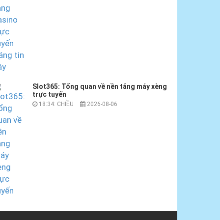
Slot365: Tổng quan về nền tảng máy xèng
trực tuyến
18:34: CHIỀU
2026-08-06