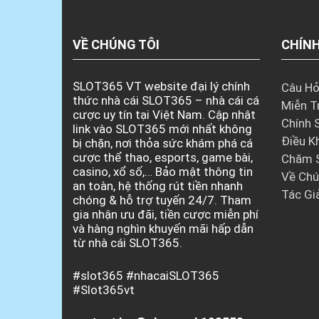
VỀ CHÚNG TÔI
CHÍN
SLOT365 VT website đại lý chính
Câu Hỏ
thức nhà cái SLOT365 – nhà cái cá
Miễn T
cược uy tín tại Việt Nam. Cập nhật
Chính 
link vào SLOT365 mới nhất không
Điều K
bị chặn, nơi thỏa sức khám phá cá
cược thể thao, esports, game bài,
Chăm 
casino, xổ số,… Bảo mật thông tin
Về Chú
an toàn, hệ thống rút tiền nhanh
Tác Gi
chóng & hỗ trợ tuyến 24/7. Tham
gia nhận ưu đãi, tiền cược miễn phí
và hàng nghìn khuyến mãi hấp dẫn
từ nhà cái SLOT365.
#slot365 #nhacaiSLOT365
#Slot365vt