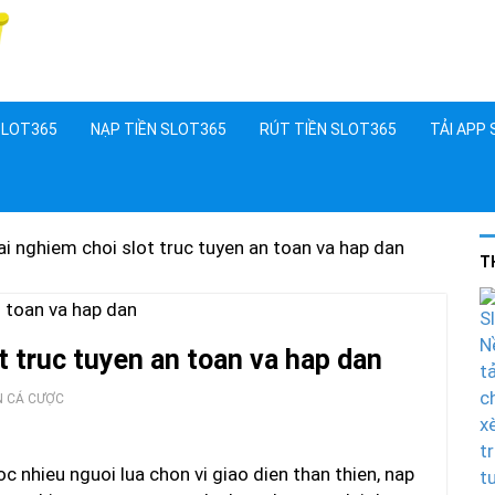
SLOT365
NẠP TIỀN SLOT365
RÚT TIỀN SLOT365
TẢI APP
ai nghiem choi slot truc tuyen an toan va hap dan
T
t truc tuyen an toan va hap dan
N CÁ CƯỢC
c nhieu nguoi lua chon vi giao dien than thien, nap