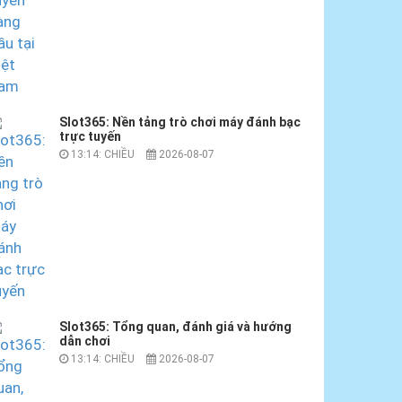
Slot365: Nền tảng trò chơi máy đánh bạc
trực tuyến
13:14: CHIỀU
2026-08-07
Slot365: Tổng quan, đánh giá và hướng
dẫn chơi
13:14: CHIỀU
2026-08-07