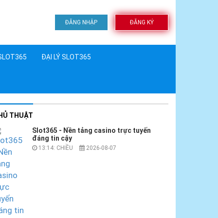
ĐĂNG NHẬP
ĐĂNG KÝ
 SLOT365
ĐẠI LÝ SLOT365
HỦ THUẬT
Slot365 - Nền tảng casino trực tuyến
đáng tin cậy
13:14: CHIỀU
2026-08-07