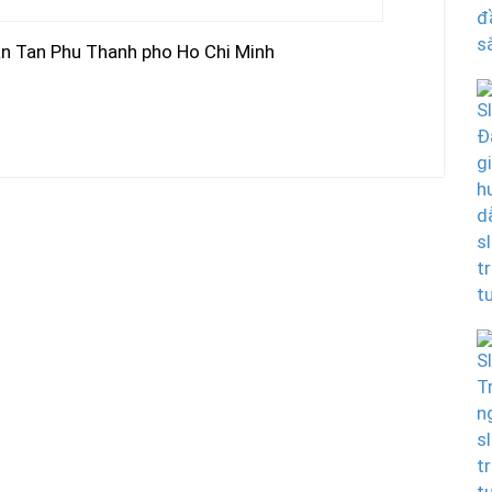
n Tan Phu Thanh pho Ho Chi Minh