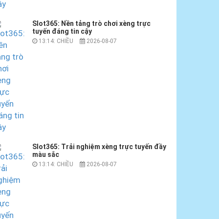
Slot365: Nền tảng trò chơi xèng trực
tuyến đáng tin cậy
13:14: CHIỀU
2026-08-07
Slot365: Trải nghiệm xèng trực tuyến đầy
màu sắc
13:14: CHIỀU
2026-08-07