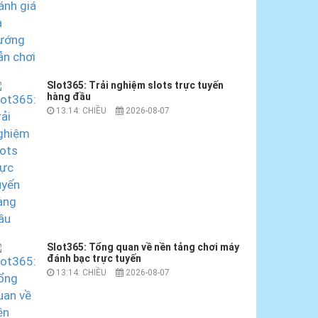
Slot365: Trải nghiệm slots trực tuyến
hàng đầu
13:14: CHIỀU
2026-08-07
Slot365: Tổng quan về nền tảng chơi máy
đánh bạc trực tuyến
13:14: CHIỀU
2026-08-07