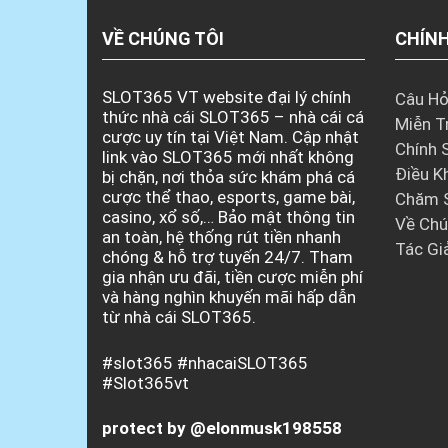
VỀ CHÚNG TÔI
CHÍN
SLOT365 VT website đại lý chính
Câu Hỏ
thức nhà cái SLOT365 – nhà cái cá
Miễn T
cược uy tín tại Việt Nam. Cập nhật
Chính 
link vào SLOT365 mới nhất không
Điều K
bị chặn, nơi thỏa sức khám phá cá
cược thể thao, esports, game bài,
Chăm 
casino, xổ số,… Bảo mật thông tin
Về Chú
an toàn, hệ thống rút tiền nhanh
Tác Gi
chóng & hỗ trợ tuyến 24/7. Tham
gia nhận ưu đãi, tiền cược miễn phí
và hàng nghìn khuyến mãi hấp dẫn
từ nhà cái SLOT365.
#slot365 #nhacaiSLOT365
#Slot365vt
protect by @elonmusk198558