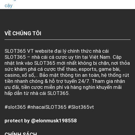
VỀ CHÚNG TÔI
SLOT365 VT website đại lý chính thức nhà cái
SLOT365 – nhà cái cá cược uy tín tại Việt Nam. Cập
nhật link vào SLOT365 mới nhất không bị chặn, nơi thỏa
sức khám phá cá cược thể thao, esports, game bài,
casino, xổ số,… Bảo mật thông tin an toàn, hệ thống rút
tiền nhanh chóng & hỗ trợ tuyến 24/7. Tham gia nhận
ưu đãi, tiền cược miễn phí và hàng nghìn khuyến mãi
hấp dẫn từ nhà cái SLOT365.
#slot365 #nhacaiSLOT365 #Slot365vt
protect by @elonmusk198558
CHÍNH SÁCH