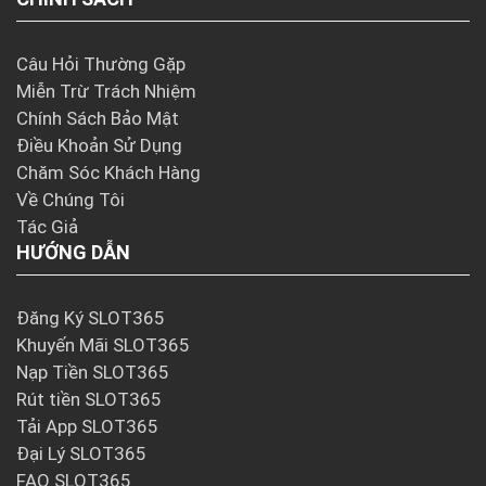
Câu Hỏi Thường Gặp
Miễn Trừ Trách Nhiệm
Chính Sách Bảo Mật
Điều Khoản Sử Dụng
Chăm Sóc Khách Hàng
Về Chúng Tôi
Tác Giả
HƯỚNG DẪN
Đăng Ký SLOT365
Khuyến Mãi SLOT365
Nạp Tiền SLOT365
Rút tiền SLOT365
Tải App SLOT365
Đại Lý SLOT365
FAQ SLOT365