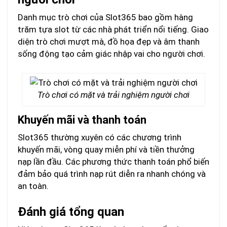
Danh mục trò chơi của Slot365 bao gồm hàng
trăm tựa slot từ các nhà phát triển nổi tiếng. Giao
diện trò chơi mượt mà, đồ họa đẹp và âm thanh
sống động tạo cảm giác nhập vai cho người chơi.
Trò chơi có mặt và trải nghiệm người chơi
Khuyến mãi và thanh toán
Slot365 thường xuyên có các chương trình
khuyến mãi, vòng quay miễn phí và tiền thưởng
nạp lần đầu. Các phương thức thanh toán phổ biến
đảm bảo quá trình nạp rút diễn ra nhanh chóng và
an toàn.
Đánh giá tổng quan