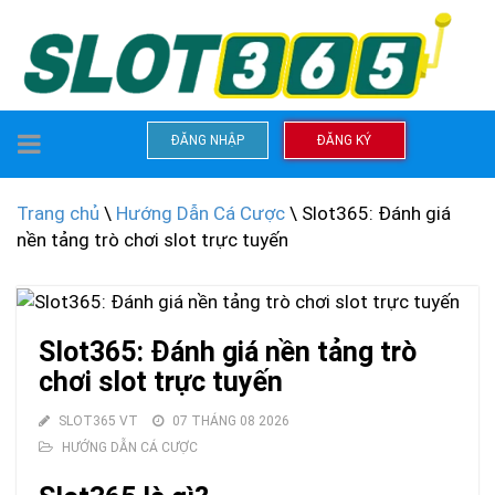
TOGGLE
ĐĂNG NHẬP
ĐĂNG KÝ
NAVIGATION
Trang chủ
\
Hướng Dẫn Cá Cược
\ Slot365: Đánh giá
nền tảng trò chơi slot trực tuyến
Slot365: Đánh giá nền tảng trò
chơi slot trực tuyến
SLOT365 VT
07 THÁNG 08 2026
HƯỚNG DẪN CÁ CƯỢC