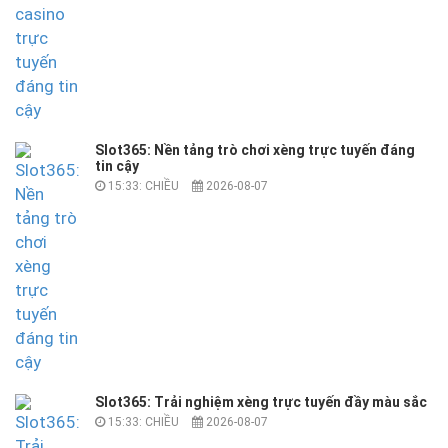
Slot365: Nền tảng trò chơi xèng trực tuyến đáng
tin cậy
15:33: CHIỀU
2026-08-07
Slot365: Trải nghiệm xèng trực tuyến đầy màu sắc
15:33: CHIỀU
2026-08-07