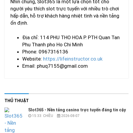
Nhìn chung, Slot365 là một lựa chọn tốt cho
người yêu thích slot trực tuyến với nhiều trò chơi
hấp dẫn, hỗ trợ khách hàng nhiệt tình và nền tảng
ổn định.
Địa chỉ: 114 PHU THO HOA P. PTH Quan Tan
Phu Thanh pho Ho Chi Minh
Phone: 0967316136
Website:
https://lifeinstructor.co.uk
Email:
phuq7155@gmail.com
THỦ THUẬT
Slot365 - Nền tảng casino trực tuyến đáng tin cậy
15:33: CHIỀU
2026-08-07