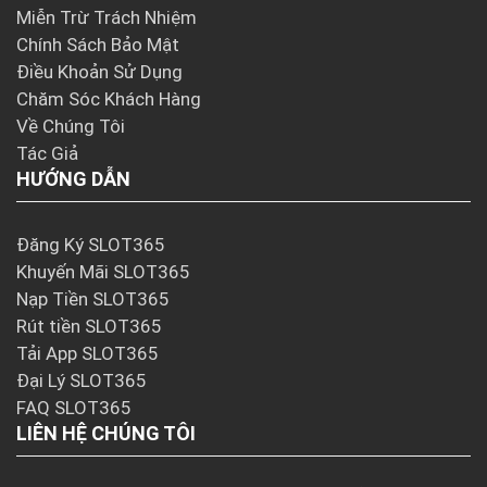
Miễn Trừ Trách Nhiệm
Chính Sách Bảo Mật
Điều Khoản Sử Dụng
Chăm Sóc Khách Hàng
Về Chúng Tôi
Tác Giả
HƯỚNG DẪN
Đăng Ký SLOT365
Khuyến Mãi SLOT365
Nạp Tiền SLOT365
Rút tiền SLOT365
Tải App SLOT365
Đại Lý SLOT365
FAQ SLOT365
LIÊN HỆ CHÚNG TÔI