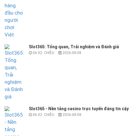
Slot365: Tổng quan, Trải nghiệm và Đánh giá
06:02: CHIỀU
2026-08-08
Slot365 - Nền tảng casino trực tuyến đáng tin cậy
06:02: CHIỀU
2026-08-08