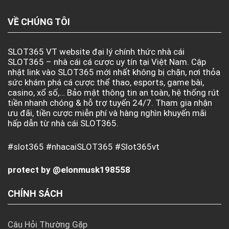
VỀ CHÚNG TÔI
SLOT365 VT website đại lý chính thức nhà cái
SLOT365 – nhà cái cá cược uy tín tại Việt Nam. Cập
nhật link vào SLOT365 mới nhất không bị chặn, nơi thỏa
sức khám phá cá cược thể thao, esports, game bài,
casino, xổ số,… Bảo mật thông tin an toàn, hệ thống rút
tiền nhanh chóng & hỗ trợ tuyến 24/7. Tham gia nhận
ưu đãi, tiền cược miễn phí và hàng nghìn khuyến mãi
hấp dẫn từ nhà cái SLOT365.
#slot365 #nhacaiSLOT365 #Slot365vt
protect by @elonmusk198558
CHÍNH SÁCH
Câu Hỏi Thường Gặp