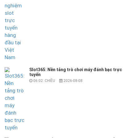
Slot365: Nền tảng trò chơi máy đánh bạc trực
tuyến
06:02: CHIỀU
2026-08-08