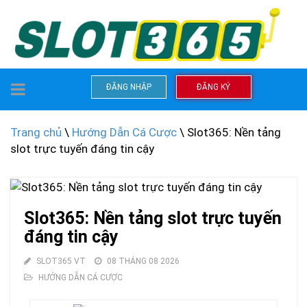
TOGGLE
ĐĂNG NHẬP
ĐĂNG KÝ
NAVIGATION
Trang chủ
\
Hướng Dẫn Cá Cược
\ Slot365: Nền tảng
slot trực tuyến đáng tin cậy
Slot365: Nền tảng slot trực tuyến
đáng tin cậy
SLOT365 VT
08 THÁNG 08 2026
HƯỚNG DẪN CÁ CƯỢC