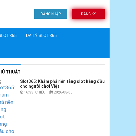
ĐĂNG NHẬP
ĐĂNG KÝ
 SLOT365
ĐẠI LÝ SLOT365
HỦ THUẬT
Slot365: Khám phá nền tảng slot hàng đầu
cho người chơi Việt
16:33: CHIỀU
2026-08-08