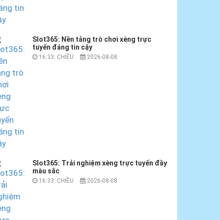
Slot365: Nền tảng trò chơi xèng trực
tuyến đáng tin cậy
16:33: CHIỀU
2026-08-08
Slot365: Trải nghiệm xèng trực tuyến đầy
màu sắc
16:33: CHIỀU
2026-08-08