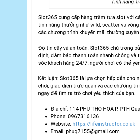
Tính năng, t
Slot365 cung cấp hàng trăm tựa slot với cá
tính năng thưởng như wild, scatter và vòng
các chương trình khuyến mãi thường xuyên 
Độ tin cậy và an toàn: Slot365 chú trọng 
định, đảm bảo thanh toán nhanh chóng và t
sóc khách hàng 24/7, người chơi có thể yên 
Kết luận: Slot365 là lựa chọn hấp dẫn cho n
chơi, giao diện trực quan và các chương tr
ngay để tìm ra trò chơi yêu thích của bạn.
Địa chỉ: 114 PHU THO HOA P. PTH Qua
Phone: 0967316136
Website:
https://lifeinstructor.co.uk
Email:
phuq7155@gmail.com