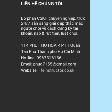
LIÊN HỆ CHÚNG TÔI
Bộ phận CSKH chuyên nghiệp, trực
24/7 sẵn sàng giải đáp thắc mắc
người chơi về cách đăng ký tài
khoản, nạp & rút tiền, luật chơi.
114 PHU THO HOA P. PTH Quan
Tan Phu Thanh pho Ho Chi Minh
Hotline: 0967316136
Email:
phuq7155@gmail.com
Website:
lifeinstructor.co.uk