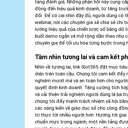
tảng đánh giá. Những phản hồi này cung cấp
động đến hiệu quả kinh doanh, từ tăng trưởn
đổi. Để có cái nhìn đầy đủ, người dùng có t
webinar, nơi các chuyên gia sẽ chia sẻ chi t
lường hiệu quả của chiến lược số bằng dữ l
buổi demo ngắn và mở rộng dần theo nhu cầ
chuyên gia để tối ưu hóa từng bước trong h
Tầm nhìn tương lai và cam kết ph
Nhìn về tương lai, link Slot365 đặt mục ti
diện trên toàn cầu. Chúng tôi cam kết đẩy
nghiệm mượt mà và an toàn hơn cho người 
quyết định kinh doanh. Tăng cường tích hợp
và cải thiện trải nghiệm người dùng là ba tr
chúng tôi đẩy mạnh trách nhiệm xã hội bằng
các sáng kiến về giáo dục số cho cộng đồng
trị thực tới nhiều người hơn. Hướng tới gia
chuẩn mực trong ngành, một nền tảng được 