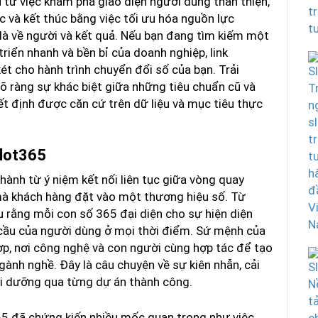
 từ việc khám phá giao diện người dùng thân thiện,
ực và kết thúc bằng việc tối ưu hóa nguồn lực
 là về người và kết quả. Nếu bạn đang tìm kiếm một
riển nhanh và bền bỉ của doanh nghiệp, link
t cho hành trình chuyển đổi số của bạn. Trải
õ ràng sự khác biệt giữa những tiêu chuẩn cũ và
ết định được căn cứ trên dữ liệu và mục tiêu thực
Slot365
ành từ ý niệm kết nối liên tục giữa vòng quay
mà khách hàng đặt vào một thương hiệu số. Từ
u rằng mỗi con số 365 đại diện cho sự hiện diện
 cầu của người dùng ở mọi thời điểm. Sứ mệnh của
ợp, nơi công nghệ và con người cùng hợp tác để tạo
gành nghề. Đây là câu chuyện về sự kiên nhẫn, cải
ôi dưỡng qua từng dự án thành công.
t365 đã chứng kiến nhiều mốc quan trọng như việc