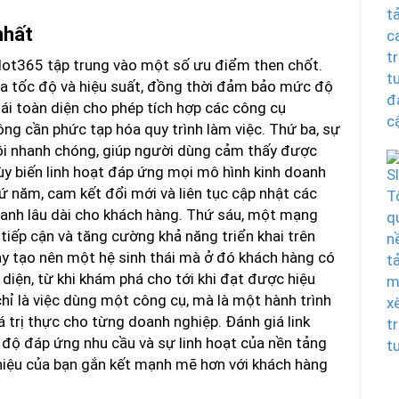
nhất
 Slot365 tập trung vào một số ưu điểm then chốt.
óa tốc độ và hiệu suất, đồng thời đảm bảo mức độ
thái toàn diện cho phép tích hợp các công cụ
ng cần phức tạp hóa quy trình làm việc. Thứ ba, sự
ồi nhanh chóng, giúp người dùng cảm thấy được
ùy biến linh hoạt đáp ứng mọi mô hình kinh doanh
ứ năm, cam kết đổi mới và liên tục cập nhật các
ranh lâu dài cho khách hàng. Thứ sáu, một mạng
tiếp cận và tăng cường khả năng triển khai trên
ày tạo nên một hệ sinh thái mà ở đó khách hàng có
diện, từ khi khám phá cho tới khi đạt được hiệu
chỉ là việc dùng một công cụ, mà là một hành trình
 trị thực cho từng doanh nghiệp. Đánh giá link
độ đáp ứng nhu cầu và sự linh hoạt của nền tảng
hiệu của bạn gắn kết mạnh mẽ hơn với khách hàng