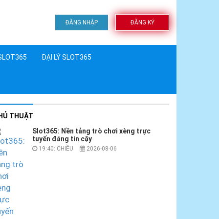
ĐĂNG NHẬP
ĐĂNG KÝ
 SLOT365
ĐẠI LÝ SLOT365
HỦ THUẬT
Slot365: Nền tảng trò chơi xèng trực
tuyến đáng tin cậy
19:40: CHIỀU
2026-08-06