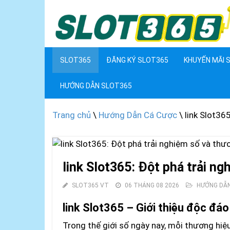
SLOT365
ĐĂNG KÝ SLOT365
KHUYẾN MÃI 
HƯỚNG DẪN SLOT365
Trang chủ
\
Hướng Dẫn Cá Cược
\ link Slot36
link Slot365: Đột phá trải n
SLOT365 VT
06 THÁNG 08 2026
HƯỚNG DẪ
link Slot365 – Giới thiệu độc đáo
Trong thế giới số ngày nay, mỗi thương hiệu