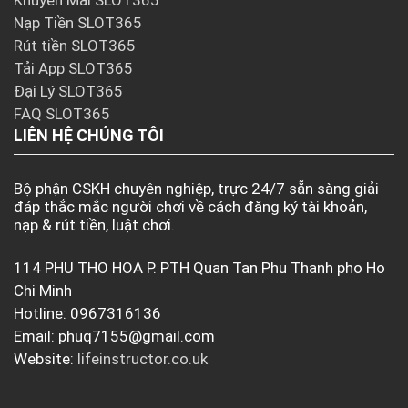
Nạp Tiền SLOT365
Rút tiền SLOT365
Tải App SLOT365
Đại Lý SLOT365
FAQ SLOT365
LIÊN HỆ CHÚNG TÔI
Bộ phận CSKH chuyên nghiệp, trực 24/7 sẵn sàng giải
đáp thắc mắc người chơi về cách đăng ký tài khoản,
nạp & rút tiền, luật chơi.
114 PHU THO HOA P. PTH Quan Tan Phu Thanh pho Ho
Chi Minh
Hotline: 0967316136
Email:
phuq7155@gmail.com
Website:
lifeinstructor.co.uk