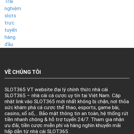
VỀ CHÚNG TÔI
SLOT365 VT website đại lý chính thức nhà cái
SLOT365 – nhà cái cá cược uy tín tại Việt Nam. Cập
nhật link vào SLOT365 mới nhất không bị chặn, nơi thỏa
sức khám phá cá cược thể thao, esports, game bài,
casino, xổ số,… Bảo mật thông tin an toàn, hệ thống rút
tiền nhanh chóng & hỗ trợ tuyến 24/7. Tham gia nhận
ưu đãi, tiền cược miễn phí và hàng nghìn khuyến mãi
hấp dẫn từ nhà cái SLOT365.