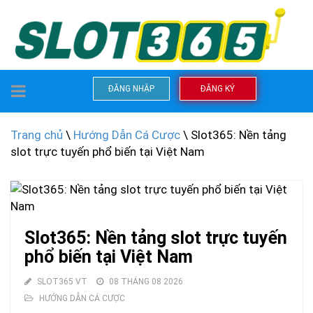
TOGGLE
ĐĂNG NHẬP
ĐĂNG KÝ
NAVIGATION
Trang chủ
\
Hướng Dẫn Cá Cược
\ Slot365: Nền tảng
slot trực tuyến phổ biến tại Việt Nam
Slot365: Nền tảng slot trực tuyến
phổ biến tại Việt Nam
SLOT365 VT
08 THÁNG 08 2026
HƯỚNG DẪN CÁ CƯỢC