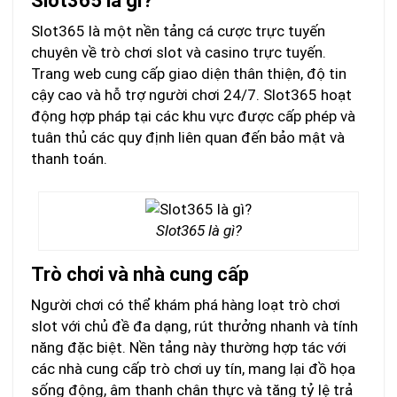
Slot365 là gì?
Slot365 là một nền tảng cá cược trực tuyến
chuyên về trò chơi slot và casino trực tuyến.
Trang web cung cấp giao diện thân thiện, độ tin
cậy cao và hỗ trợ người chơi 24/7. Slot365 hoạt
động hợp pháp tại các khu vực được cấp phép và
tuân thủ các quy định liên quan đến bảo mật và
thanh toán.
Slot365 là gì?
Trò chơi và nhà cung cấp
Người chơi có thể khám phá hàng loạt trò chơi
slot với chủ đề đa dạng, rút thưởng nhanh và tính
năng đặc biệt. Nền tảng này thường hợp tác với
các nhà cung cấp trò chơi uy tín, mang lại đồ họa
sống động, âm thanh chân thực và tăng tỷ lệ trả