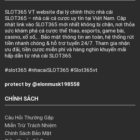
SLOT365 VT website đại lý chính thức nhà cái
SLOT365 – nhà cái cá cược uy tín tại Việt Nam. Cập
nhật link vào SLOT365 mới nhất không bị chặn, nơi thỏa
sức khám phá cá cược thể thao, esports, game bài,
casino, xổ số,… Bảo mật thông tin an toàn, hệ thống rút
tiền nhanh chóng & hỗ trợ tuyến 24/7. Tham gia nhận
ưu đãi, tiền cược miễn phí và hàng nghìn khuyến mãi
hấp dẫn từ nhà cái SLOT365.
#slot365 #nhacaiSLOT365 #Slot365vt
protect by @elonmusk198558
CHÍNH SÁCH
Câu Hỏi Thường Gặp
Miễn Trừ Trách Nhiệm
Chính Sách Bảo Mật