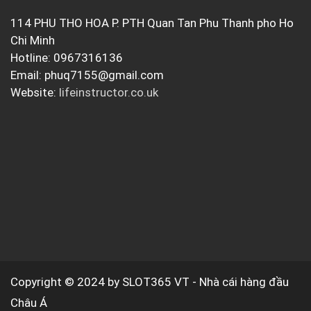
114 PHU THO HOA P. PTH Quan Tan Phu Thanh pho Ho
Chi Minh
Hotline: 0967316136
Email:
phuq7155@gmail.com
Website:
lifeinstructor.co.uk
Copyright © 2024 by
SLOT365 VT
- Nhà cái hàng đầu
Châu Á