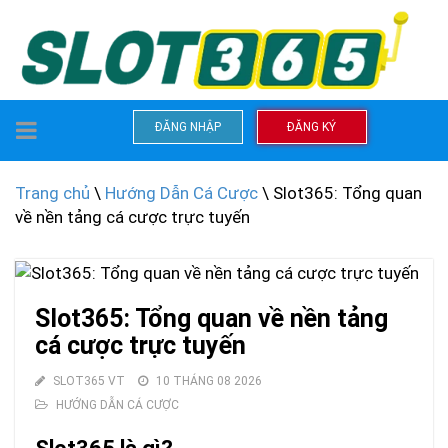
TOGGLE
ĐĂNG NHẬP
ĐĂNG KÝ
NAVIGATION
Trang chủ
\
Hướng Dẫn Cá Cược
\ Slot365: Tổng quan
về nền tảng cá cược trực tuyến
Slot365: Tổng quan về nền tảng
cá cược trực tuyến
SLOT365 VT
10 THÁNG 08 2026
HƯỚNG DẪN CÁ CƯỢC