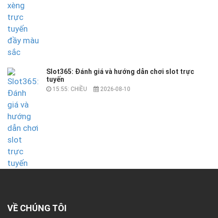
Slot365: Đánh giá và hướng dẫn chơi slot trực
tuyến
15:55: CHIỀU
2026-08-10
VỀ CHÚNG TÔI