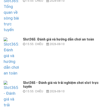
15:55: CHIỀU
2026-08-10
Slot365: Đánh giá và hướng dẫn chơi an toàn
15:55: CHIỀU
2026-08-10
Slot365 - Đánh giá và trải nghiệm chơi slot trực
tuyến
15:55: CHIỀU
2026-08-10